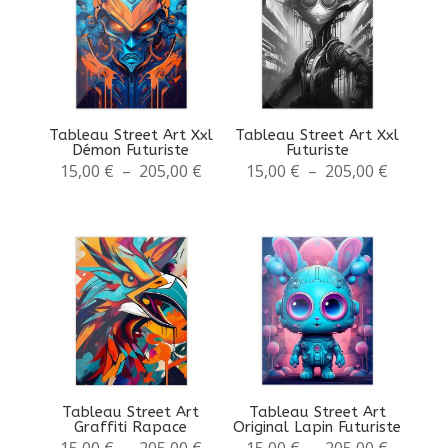
Tableau Street Art Xxl
Tableau Street Art Xxl
Démon Futuriste
Futuriste
Plage
Plage
15,00
€
–
205,00
€
15,00
€
–
205,00
€
de
de
prix :
prix :
15,00 €
15,00 €
à
à
205,00 €
205,00 
Tableau Street Art
Tableau Street Art
Graffiti Rapace
Original Lapin Futuriste
Plage
Plage
15,00
€
–
205,00
€
15,00
€
–
205,00
€