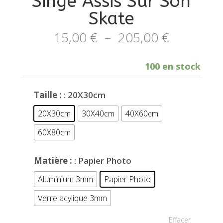
Singe Assis Sur Son
Skate
Plage
15,00
€
–
205,00
€
de
prix :
100 en stock
15,00 €
à
Taille :
: 20X30cm
205,00 €
20X30cm
30X40cm
40X60cm
60X80cm
Matière :
: Papier Photo
Aluminium 3mm
Papier Photo
Verre acylique 3mm
Effacer